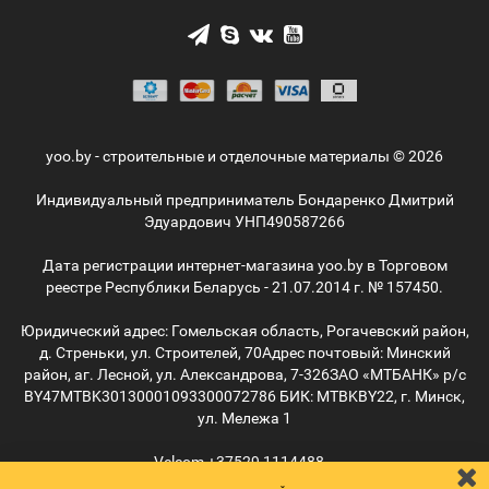
yoo.by - строительные и отделочные материалы © 2026
Индивидуальный предприниматель Бондаренко Дмитрий
Эдуардович УНП490587266
Дата регистрации интернет-магазина yoo.by в Торговом
реестре Республики Беларусь - 21.07.2014 г. № 157450.
Юридический адрес: Гомельская область, Рогачевский район,
д. Стреньки, ул. Строителей, 70
Адрес почтовый: Минский
район, аг. Лесной, ул. Александрова, 7-326
ЗАО «МТБАНК» р/с
BY47MTBK30130001093300072786 БИК: MTBKBY22, г. Минск,
ул. Мележа 1
Velcom
+37529
1114488
MTС
+37529
5055515