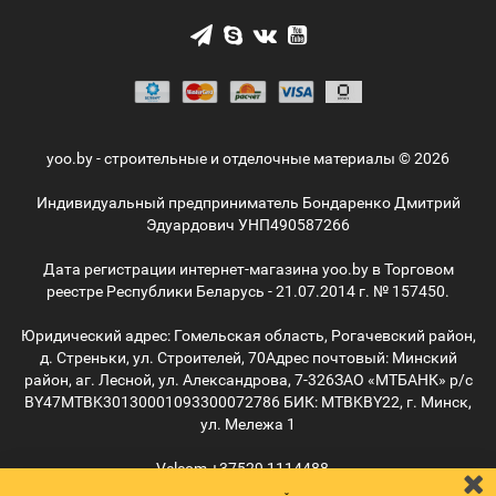
yoo.by - строительные и отделочные материалы © 2026
Индивидуальный предприниматель Бондаренко Дмитрий
Эдуардович УНП490587266
Дата регистрации интернет-магазина yoo.by в Торговом
реестре Республики Беларусь - 21.07.2014 г. № 157450.
Юридический адрес: Гомельская область, Рогачевский район,
д. Стреньки, ул. Строителей, 70
Адрес почтовый: Минский
район, аг. Лесной, ул. Александрова, 7-326
ЗАО «МТБАНК» р/с
BY47MTBK30130001093300072786 БИК: MTBKBY22, г. Минск,
ул. Мележа 1
Velcom
+37529
1114488
MTС
+37529
5055515