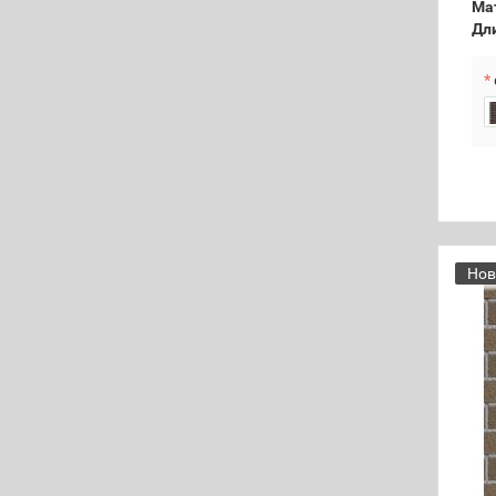
Ма
Дл
Нов