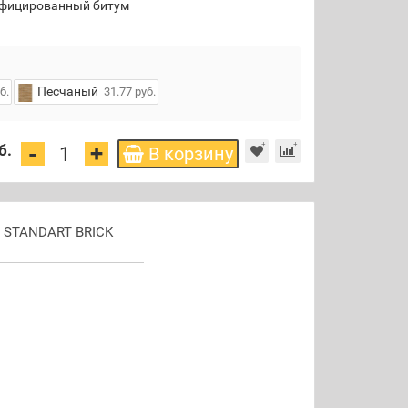
фицированный битум
Песчаный
б.
31.77 руб.
+
-
б.
В корзину
e STANDART BRICK