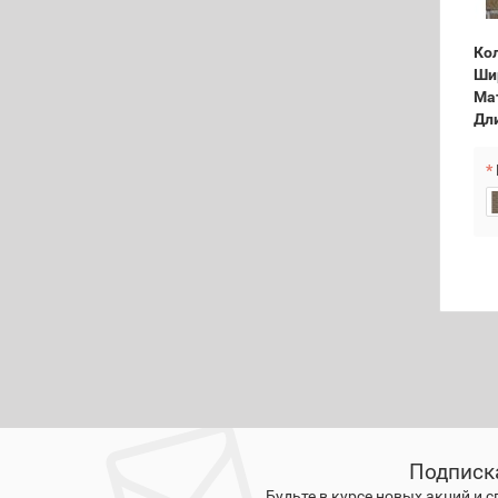
Кол
Ши
Ма
Дл
Подписк
Будьте в курсе новых акций и 