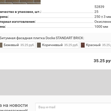
52839
ичество в упаковке, шт.:
25
рина:
250 ± 3 м
териал изготовления:
Окисленн
ина:
1000 мм
Битумная фасадная плитка Docke STANDART BRICK:
Бежевый
Коричневый
Красный
35.25 руб.
35.25 руб.
35.25 
35.25 ру
а на новости
спецпредложений!