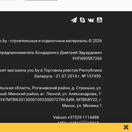
o.by - строительные и отделочные материалы © 2026
предприниматель Бондаренко Дмитрий Эдуардович
УНП490587266
нет-магазина yoo.by в Торговом реестре Республики
Беларусь - 21.07.2014 г. № 157450.
ьская область, Рогачевский район, д. Стреньки, ул.
ый: Минский район, аг. Лесной, ул. Александрова, 7-
BY47MTBK30130001093300072786 БИК: MTBKBY22, г.
Минск, ул. Мележа 1
Velcom
+37529
1114488
MTС
+37529
5055515
info@yoo.by