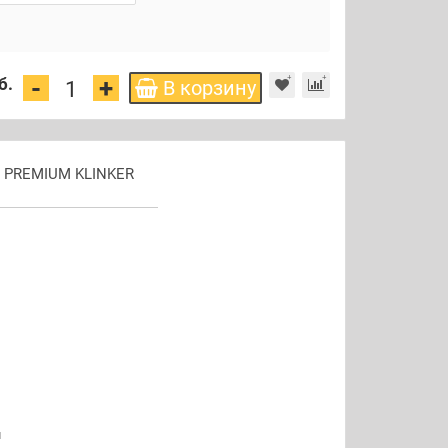
+
-
б.
В корзину
e PREMIUM KLINKER
м