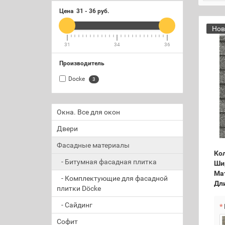
Цена
31
-
36
руб.
Нов
31
34
36
Производитель
Docke
3
Окна. Все для окон
Двери
Фасадные материалы
Кол
- Битумная фасадная плитка
Ши
Ма
- Комплектующие для фасадной
Дл
плитки Döcke
- Сайдинг
Софит