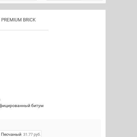
e PREMIUM BRICK
м
фицированный битум
Песчаный
31.77 руб.