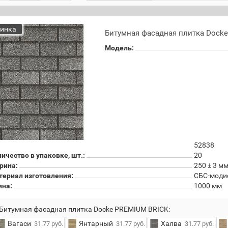
инка
Битумная фасадная плитка Dock
Модель:
52838
ичество в упаковке, шт.:
20
рина:
250 ± 3 м
териал изготовления:
СБС-моди
ина:
1000 мм
Битумная фасадная плитка Docke PREMIUM BRICK:
Вагаси
Янтарный
Халва
31.77 руб.
31.77 руб.
31.77 руб.