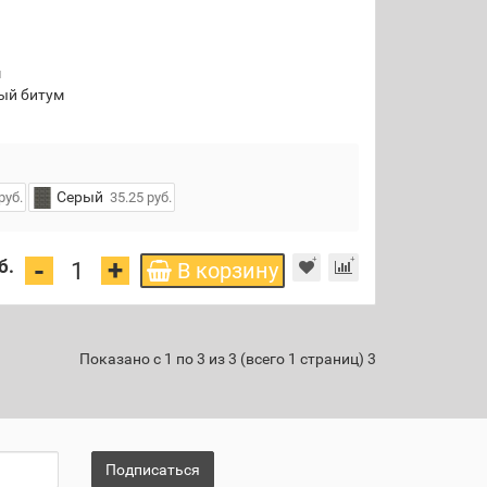
м
ый битум
Серый
руб.
35.25 руб.
+
-
б.
В корзину
Показано с 1 по 3 из 3 (всего 1 страниц) 3
Подписаться