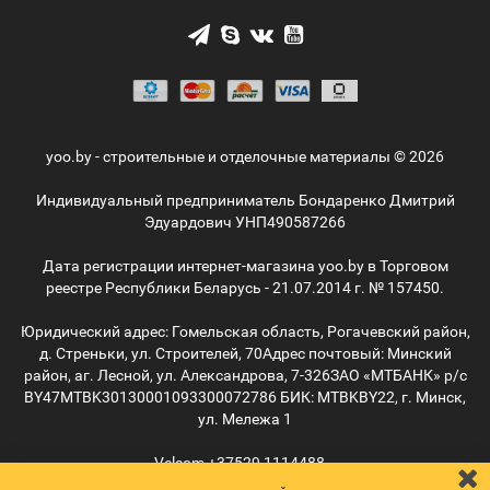
yoo.by - строительные и отделочные материалы © 2026
Индивидуальный предприниматель Бондаренко Дмитрий
Эдуардович УНП490587266
Дата регистрации интернет-магазина yoo.by в Торговом
реестре Республики Беларусь - 21.07.2014 г. № 157450.
Юридический адрес: Гомельская область, Рогачевский район,
д. Стреньки, ул. Строителей, 70
Адрес почтовый: Минский
район, аг. Лесной, ул. Александрова, 7-326
ЗАО «МТБАНК» р/с
BY47MTBK30130001093300072786 БИК: MTBKBY22, г. Минск,
ул. Мележа 1
Velcom
+37529
1114488
MTС
+37529
5055515