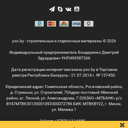
yoo.by - строительные и отделочные материалы © 2026
Индивидуальный предприниматель Бондаренко Дмитрий
Эдуардович УНП490587266
Дата регистрации интернет-магазина yoo.by в Торговом
реестре Республики Беларусь - 21.07.2014 г. № 157450.
Юридический адрес: Гомельская область, Рогачевский район,
д. Стреньки, ул. Строителей, 70
Адрес почтовый: Минский
район, аг. Лесной, ул. Александрова, 7-326
ЗАО «МТБАНК» р/с
BY47MTBK30130001093300072786 БИК: MTBKBY22, г. Минск,
ул. Мележа 1
Velcom
+37529
1114488
MTС
+37529
5055515