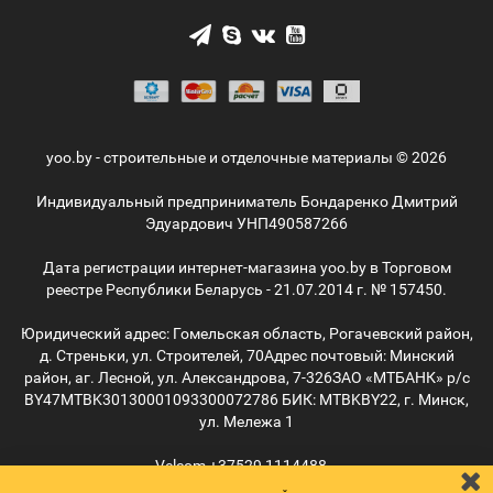
yoo.by - строительные и отделочные материалы © 2026
Индивидуальный предприниматель Бондаренко Дмитрий
Эдуардович УНП490587266
Дата регистрации интернет-магазина yoo.by в Торговом
реестре Республики Беларусь - 21.07.2014 г. № 157450.
Юридический адрес: Гомельская область, Рогачевский район,
д. Стреньки, ул. Строителей, 70
Адрес почтовый: Минский
район, аг. Лесной, ул. Александрова, 7-326
ЗАО «МТБАНК» р/с
BY47MTBK30130001093300072786 БИК: MTBKBY22, г. Минск,
ул. Мележа 1
Velcom
+37529
1114488
MTС
+37529
5055515