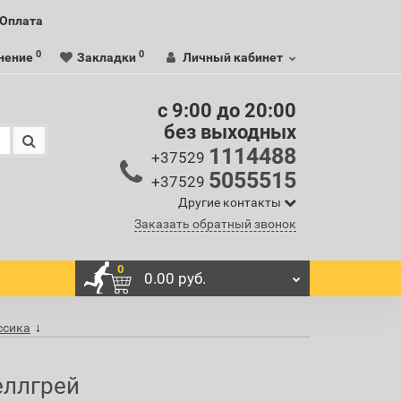
Оплата
0
0
нение
Закладки
Личный кабинет
c 9:00 до 20:00
без выходных
1114488
+37529
5055515
+37529
Другие контакты
Заказать обратный звонок
0
0.00 руб.
ассика
еллгрей