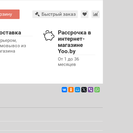
рзину
Быстрый заказ
оставка
Рассрочка в
интернет-
урьером,
магазине
амовывоз из
Yoo.by
агазина
От 1 до 36
месяцев