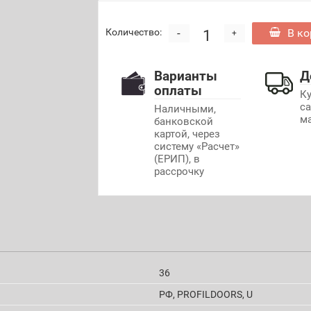
-
В ко
Количество:
+
Варианты
Д
оплаты
К
с
Наличными,
м
банковской
картой, через
систему «Расчет»
(ЕРИП), в
рассрочку
36
РФ, PROFILDOORS, U