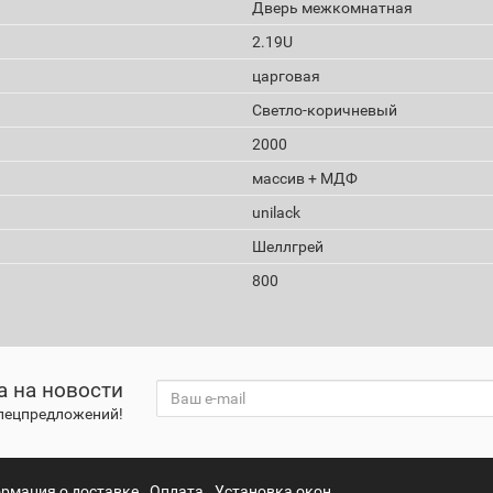
Дверь межкомнатная
2.19U
царговая
Светло-коричневый
2000
массив + МДФ
unilack
Шеллгрей
800
а на новости
спецпредложений!
рмация о доставке
Оплата
Установка окон