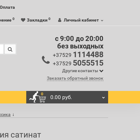
Оплата
0
0
нение
Закладки
Личный кабинет
c 9:00 до 20:00
без выходных
1114488
+37529
5055515
+37529
Другие контакты
Заказать обратный звонок
0
0.00 руб.
ассика
ия сатинат