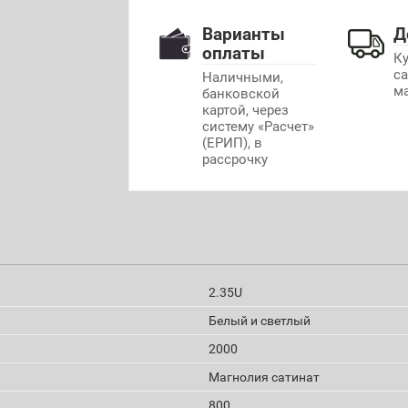
Варианты
Д
оплаты
К
с
Наличными,
м
банковской
картой, через
систему «Расчет»
(ЕРИП), в
рассрочку
2.35U
Белый и светлый
2000
Магнолия сатинат
800