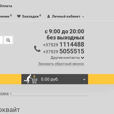
Оплата
0
0
нение
Закладки
Личный кабинет
c 9:00 до 20:00
без выходных
1114488
+37529
5055515
+37529
Другие контакты
Заказать обратный звонок
0
0.00 руб.
ассика
рквайт