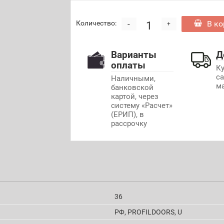
-
В ко
Количество:
+
Варианты
Д
оплаты
К
с
Наличными,
м
банковской
картой, через
систему «Расчет»
(ЕРИП), в
рассрочку
36
РФ, PROFILDOORS, U