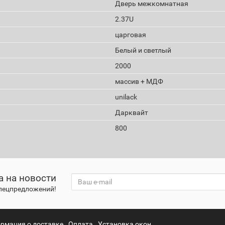
Дверь межкомнатная
2.37U
царговая
Белый и светлый
2000
массив + МДФ
unilack
Дарквайт
800
а на новости
спецпредложений!
рмация о доставке
Оплата
Установка окон