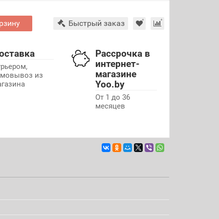
рзину
Быстрый заказ
оставка
Рассрочка в
интернет-
урьером,
магазине
амовывоз из
Yoo.by
агазина
От 1 до 36
месяцев