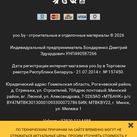
yoo.by - строительные и отделочные материалы © 2026
Индивидуальный предприниматель Бондаренко Дмитрий
Эдуардович УНП490587266
Дата регистрации интернет-магазина yoo.by в Торговом
реестре Республики Беларусь - 21.07.2014 г. № 157450.
Юридический адрес: Гомельская область, Рогачевский район,
д. Стреньки, ул. Строителей, 70
Адрес почтовый: Минский
район, аг. Лесной, ул. Александрова, 7-326
ЗАО «МТБАНК» р/с
BY47MTBK30130001093300072786 БИК: MTBKBY22, г. Минск,
ул. Мележа 1
Velcom
+37529
1114488
MTС
+37529
5055515
ПО ТЕХНИЧЕСКИМ ПРИЧИНАМ НА САЙТЕ ВРЕМЕННО МОГУТ НЕ
info@yoo.by
ОТРАЖАТЬСЯ АКТУАЛЬНЫЕ ЦЕНЫ. ПРОСИМ УТОЧНЯТЬ СТОИМОСТЬ У