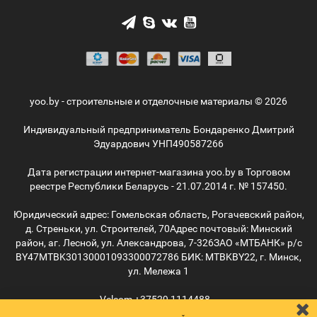
yoo.by - строительные и отделочные материалы © 2026
Индивидуальный предприниматель Бондаренко Дмитрий
Эдуардович УНП490587266
Дата регистрации интернет-магазина yoo.by в Торговом
реестре Республики Беларусь - 21.07.2014 г. № 157450.
Юридический адрес: Гомельская область, Рогачевский район,
д. Стреньки, ул. Строителей, 70
Адрес почтовый: Минский
район, аг. Лесной, ул. Александрова, 7-326
ЗАО «МТБАНК» р/с
BY47MTBK30130001093300072786 БИК: MTBKBY22, г. Минск,
ул. Мележа 1
Velcom
+37529
1114488
MTС
+37529
5055515