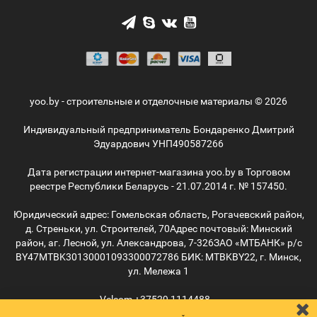
yoo.by - строительные и отделочные материалы © 2026
Индивидуальный предприниматель Бондаренко Дмитрий
Эдуардович УНП490587266
Дата регистрации интернет-магазина yoo.by в Торговом
реестре Республики Беларусь - 21.07.2014 г. № 157450.
Юридический адрес: Гомельская область, Рогачевский район,
д. Стреньки, ул. Строителей, 70
Адрес почтовый: Минский
район, аг. Лесной, ул. Александрова, 7-326
ЗАО «МТБАНК» р/с
BY47MTBK30130001093300072786 БИК: MTBKBY22, г. Минск,
ул. Мележа 1
Velcom
+37529
1114488
MTС
+37529
5055515