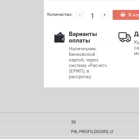
-
В ко
Количество:
+
Варианты
Д
оплаты
К
с
Наличными,
м
банковской
картой, через
систему «Расчет»
(ЕРИП), в
рассрочку
36
РФ, PROFILDOORS, U