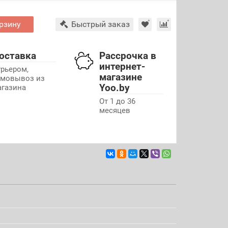
рзину
Быстрый заказ
оставка
Рассрочка в
интернет-
урьером,
магазине
амовывоз из
Yoo.by
агазина
От 1 до 36
месяцев