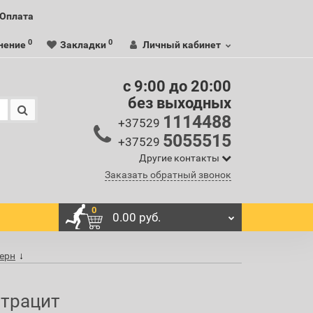
Оплата
0
0
нение
Закладки
Личный кабинет
c 9:00 до 20:00
без выходных
1114488
+37529
5055515
+37529
Другие контакты
Заказать обратный звонок
0
0.00 руб.
дерн
нтрацит