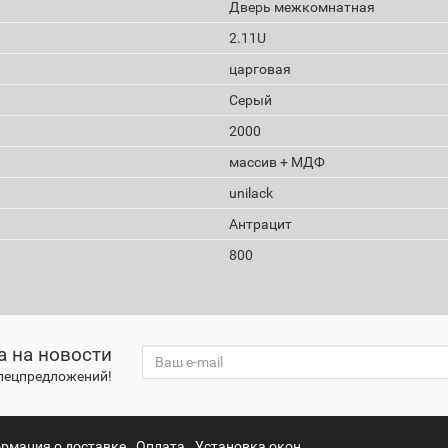
Дверь межкомнатная
2.11U
царговая
Серый
2000
массив + МДФ
unilack
Антрацит
800
а на новости
спецпредложений!
рмация о доставке
Оплата
Установка окон