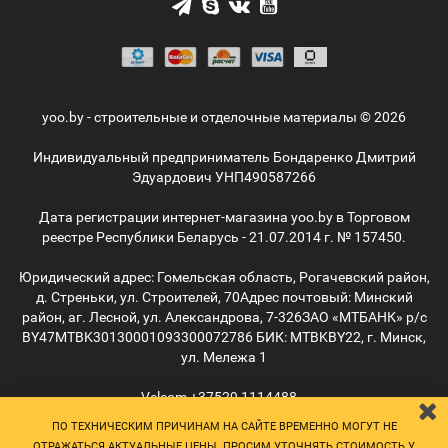
yoo.by - строительные и отделочные материалы © 2026
Индивидуальный предприниматель Бондаренко Дмитрий
Эдуардович УНП490587266
Дата регистрации интернет-магазина yoo.by в Торговом
реестре Республики Беларусь - 21.07.2014 г. № 157450.
Юридический адрес: Гомельская область, Рогачевский район,
д. Стреньки, ул. Строителей, 70
Адрес почтовый: Минский
район, аг. Лесной, ул. Александрова, 7-326
ЗАО «МТБАНК» р/с
BY47MTBK30130001093300072786 БИК: MTBKBY22, г. Минск,
ул. Мележа 1
Velcom
+37529
1114488
MTС
+37529
5055515
ПО ТЕХНИЧЕСКИМ ПРИЧИНАМ НА САЙТЕ ВРЕМЕННО МОГУТ НЕ
info@yoo.by
ОТРАЖАТЬСЯ АКТУАЛЬНЫЕ ЦЕНЫ. ПРОСИМ УТОЧНЯТЬ СТОИМОСТЬ У