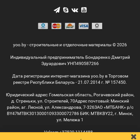
yoo.by - строительные и отделочные материалы © 2026
Индивидуальный предприниматель Бондаренко Дмитрий
Эдуардович УНП490587266
Дата регистрации интернет-магазина yoo.by в Торговом
реестре Республики Беларусь - 21.07.2014 г. № 157450.
Юридический адрес: Гомельская область, Рогачевский район,
д. Стреньки, ул. Строителей, 70
Адрес почтовый: Минский
район, аг. Лесной, ул. Александрова, 7-326
ЗАО «МТБАНК» р/с
BY47MTBK30130001093300072786 БИК: MTBKBY22, г. Минск,
ул. Мележа 1
Velcom
+37529
1114488
MTС
+37529
5055515