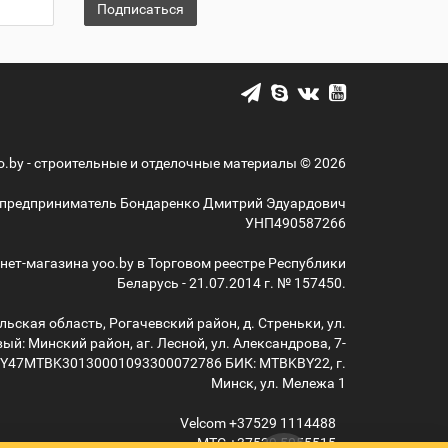
Подписаться
o.by - строительные и отделочные материалы © 2026
предприниматель Бондаренко Дмитрий Эдуардович
УНП490587266
нет-магазина yoo.by в Торговом реестре Республики
Беларусь - 21.07.2014 г. № 157450.
ьская область, Рогачевский район, д. Стреньки, ул.
ый: Минский район, аг. Лесной, ул. Александрова, 7-
BY47MTBK30130001093300072786 БИК: MTBKBY22, г.
Минск, ул. Мележа 1
Velcom
+37529
1114488
MTС
+37529
5055515