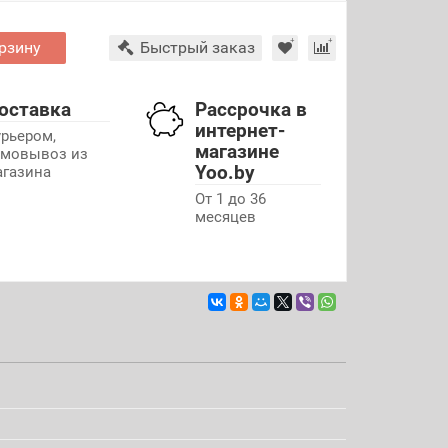
рзину
Быстрый заказ
оставка
Рассрочка в
интернет-
урьером,
магазине
амовывоз из
Yoo.by
агазина
От 1 до 36
месяцев