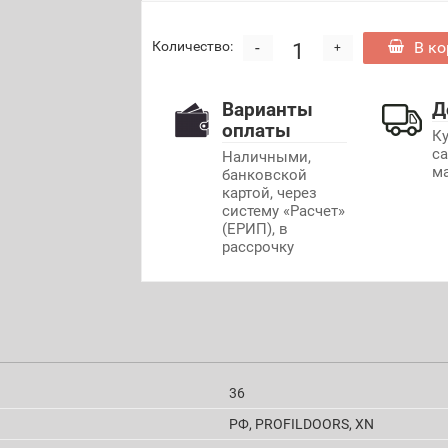
-
В ко
Количество:
+
Варианты
Д
оплаты
К
с
Наличными,
м
банковской
картой, через
систему «Расчет»
(ЕРИП), в
рассрочку
36
РФ, PROFILDOORS, XN