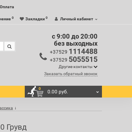
Оплата
0
0
нение
Закладки
Личный кабинет
c 9:00 до 20:00
без выходных
1114488
+37529
5055515
+37529
Другие контакты
Заказать обратный звонок
0
0.00 руб.
лассика
0 Грувд