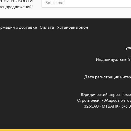
а на новости
спецпредложений!
рмация о доставке
Оплата
Установка окон
yo
Индивидуальный 
Дата регистрации интер
Юридический адрес: Гомел
Строителей, 70
Адрес почтов
326
ЗАО «МТБАНК» р/с 