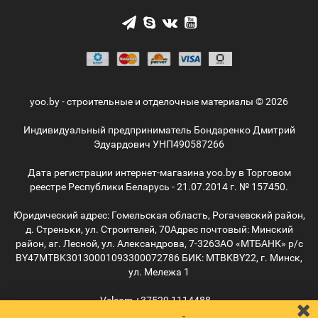
yoo.by - строительные и отделочные материалы © 2026
Индивидуальный предприниматель Бондаренко Дмитрий
Эдуардович УНП490587266
Дата регистрации интернет-магазина yoo.by в Торговом
реестре Республики Беларусь - 21.07.2014 г. № 157450.
Юридический адрес: Гомельская область, Рогачевский район,
д. Стреньки, ул. Строителей, 70
Адрес почтовый: Минский
район, аг. Лесной, ул. Александрова, 7-326
ЗАО «МТБАНК» р/с
BY47MTBK30130001093300072786 БИК: MTBKBY22, г. Минск,
ул. Мележа 1
Velcom
+37529
1114488
MTС
+37529
5055515