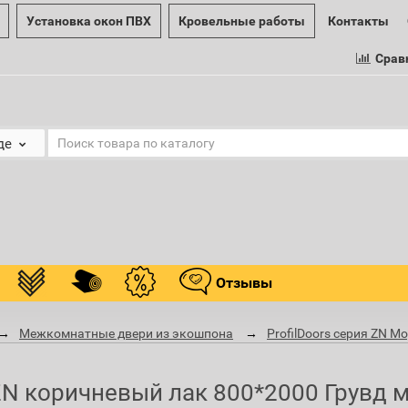
Установка окон ПВХ
Кровельные работы
Контакты
Срав
де
Отзывы
Межкомнатные двери из экошпона
ProfilDoors серия ZN М
N коричневый лак 800*2000 Грувд ма