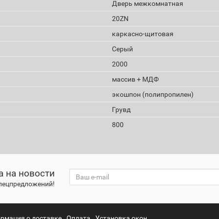
Дверь межкомнатная
20ZN
каркасно-щитовая
Серый
2000
массив + МДФ
экошпон (полипропилен)
Грувд
800
а на новости
спецпредложений!
рмация о доставке
Оплата
Установка окон