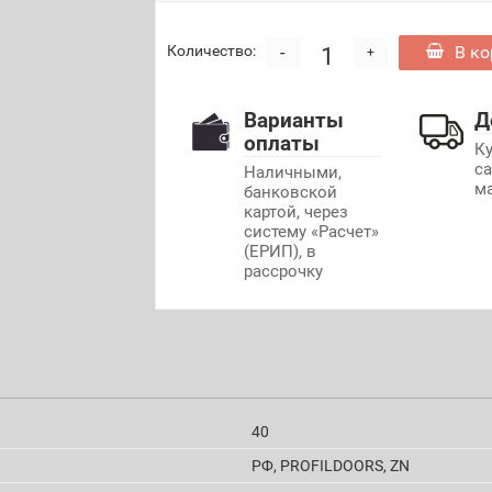
-
В ко
Количество:
+
Варианты
Д
оплаты
К
с
Наличными,
м
банковской
картой, через
систему «Расчет»
(ЕРИП), в
рассрочку
40
РФ, PROFILDOORS, ZN