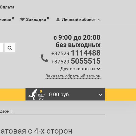
Оплата
0
0
нение
Закладки
Личный кабинет
c 9:00 до 20:00
без выходных
1114488
+37529
5055515
+37529
Другие контакты
Заказать обратный звонок
0
0.00 руб.
одерн
товая с 4-х сторон