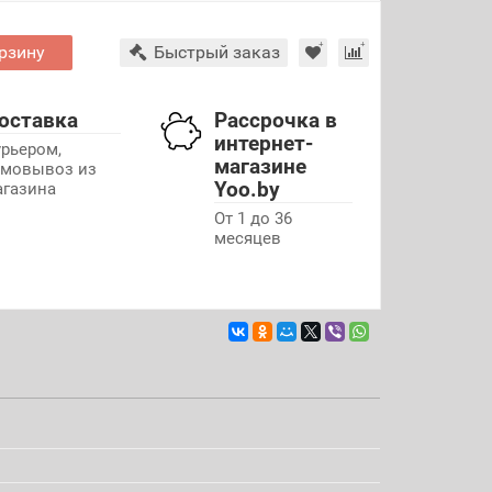
рзину
Быстрый заказ
оставка
Рассрочка в
интернет-
урьером,
магазине
амовывоз из
Yoo.by
агазина
От 1 до 36
месяцев